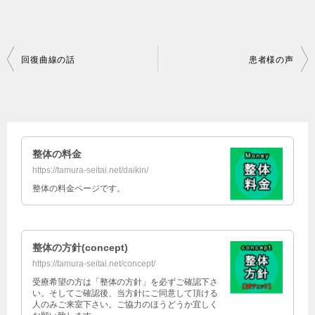
投
回復曲線の話
患者様の声
稿
ナ
ビ
ゲ
ー
整体の料金
https://tamura-seitai.net/daikin/
シ
整体の料金ページです。
ョ
ン
整体の方針(concept)
https://tamura-seitai.net/concept/
受療希望の方は「整体の方針」を必ずご確認下さ
い。そしてご確認後、当方針にご同意して頂ける
人のみご来室下さい。ご協力のほうどうか宜しく