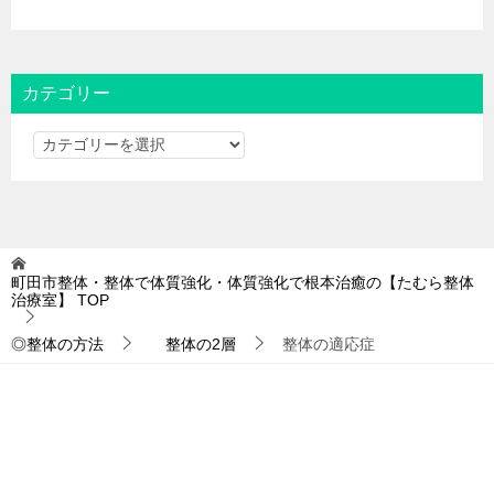
カテゴリー
カ
テ
ゴ
リ
ー
町田市整体・整体で体質強化・体質強化で根本治癒の【たむら整体
治療室】
TOP
◎整体の方法
整体の2層
整体の適応症