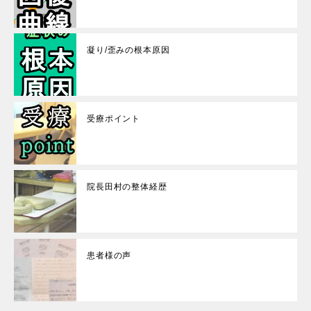
凝り/歪みの根本原因
受療ポイント
院長田村の整体経歴
患者様の声