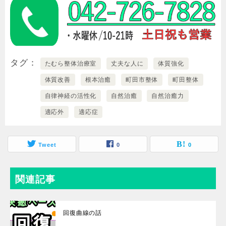
タグ
たむら整体治療室
丈夫な人に
体質強化
体質改善
根本治癒
町田市整体
町田整体
自律神経の活性化
自然治癒
自然治癒力
適応外
適応症
Tweet
0
0
関連記事
回復曲線の話