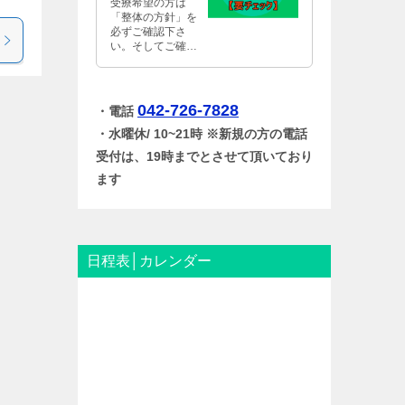
受療希望の方は
「整体の方針」を
必ずご確認下さ
い。そしてご確認
後、当方針にご同
意して頂ける人の
みご来室下さい。
ご協力のほうどう
042-726-7828
・電話
か宜しくお願い致
・水曜休/ 10~21時 ※新規の方の電話
します。
受付は、19時までとさせて頂いており
ます
日程表│カレンダー