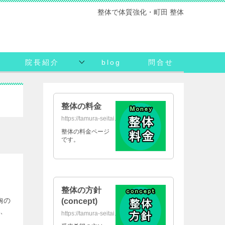
整体で体質強化・町田 整体
院長紹介
blog
問合せ
整体の料金
https://tamura-seitai.net/daikin/
整体の料金ページ
です。
整体の方針
胸の
(concept)
は、
https://tamura-seitai.net/concept/