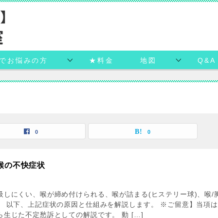
でお悩みの方
★料金
地図
Q&A
0
0
喉の不快症状
吸しにくい、喉が締め付けられる、喉が詰まる(ヒステリー球)、喉/
。 以下、上記症状の原因と仕組みを解説します。 ※ご留意】当項
生じた不定愁訴としての解説です。 動 […]