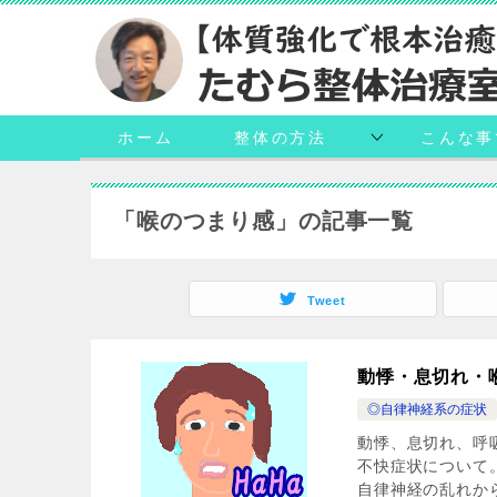
ホーム
整体の方法
こんな事
「喉のつまり感」の記事一覧
Tweet
動悸・息切れ・
◎自律神経系の症状
動悸、息切れ、呼
不快症状について
自律神経の乱れから