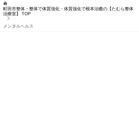
ー
町田市整体・整体で体質強化・体質強化で根本治癒の【たむら整体
治療室】
TOP
メンタルヘルス