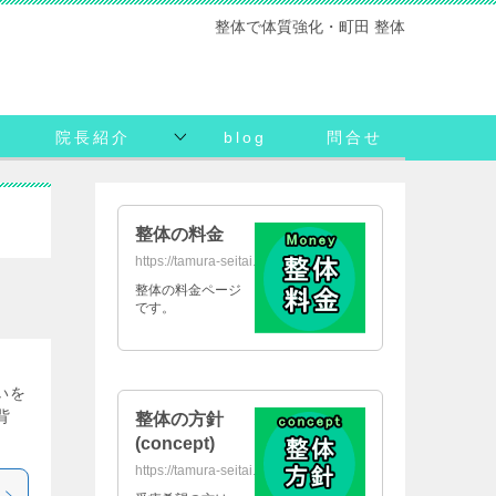
整体で体質強化・町田 整体
院長紹介
blog
問合せ
整体の料金
https://tamura-seitai.net/daikin/
整体の料金ページ
です。
いを
背
整体の方針
(concept)
https://tamura-seitai.net/concept/