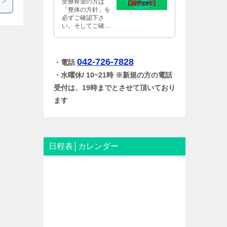
受療希望の方は
「整体の方針」を
必ずご確認下さ
い。そしてご確認
後、当方針にご同
意して頂ける人の
みご来室下さい。
ご協力のほうどう
042-726-7828
・電話
か宜しくお願い致
・水曜休/ 10~21時 ※新規の方の電話
します。
受付は、19時までとさせて頂いており
ます
日程表│カレンダー