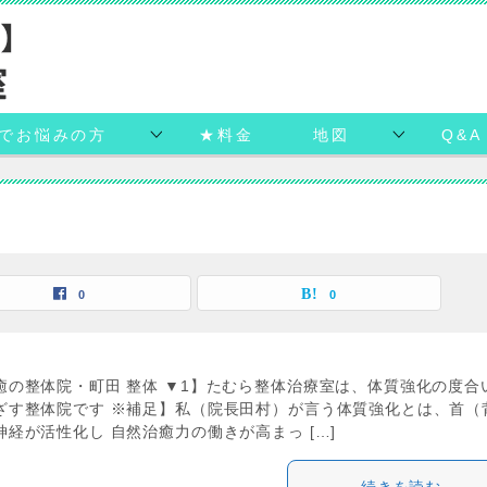
でお悩みの方
★料金
地図
Q&A
0
0
癒の整体院・町田 整体 ▼1】たむら整体治療室は、体質強化の度合
ざす整体院です ※補足】私（院長田村）が言う体質強化とは、首（
経が活性化し 自然治癒力の働きが高まっ […]