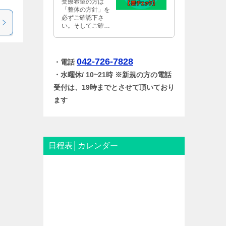
受療希望の方は
「整体の方針」を
必ずご確認下さ
い。そしてご確認
後、当方針にご同
意して頂ける人の
みご来室下さい。
ご協力のほうどう
042-726-7828
・電話
か宜しくお願い致
・水曜休/ 10~21時 ※新規の方の電話
します。
受付は、19時までとさせて頂いており
ます
日程表│カレンダー