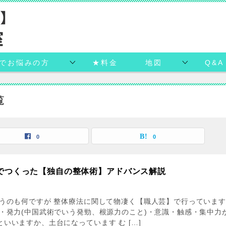
でお悩みの方
★料金
地図
Q&A
覧
0
0
でつくった【独自の整体術】アドバンス解説
言うのも何ですが 整体療法に関して物凄く【職人芸】で行っています
術・発力(中国武術でいう発勁、根源力のこと)・意識・触感・集中力
いいますか、土台になっています む […]