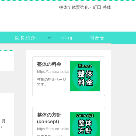
整体で体質強化・町田 整体
院長紹介
blog
問合せ
整体の料金
https://tamura-seitai.net/daikin/
整体の料金ページ
です。
整体の方針
 具
(concept)
が、
https://tamura-seitai.net/concept/