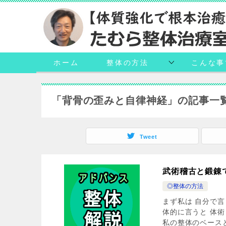
ホーム
整体の方法
こんな事
「背骨の歪みと自律神経」の記事一
Tweet
武術稽古と鍛錬
◎整体の方法
まず私は 自分で
体的に言うと 体
私の整体のベースと