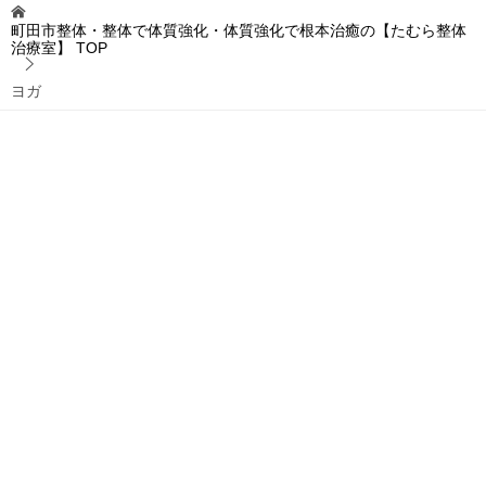
ー
町田市整体・整体で体質強化・体質強化で根本治癒の【たむら整体
治療室】
TOP
ヨガ